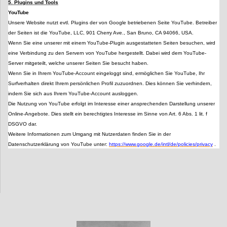
5. Plugins und Tools
YouTube
Unsere Website nutzt evtl. Plugins der von Google betriebenen Seite YouTube. Betreiber
der Seiten ist die YouTube, LLC, 901 Cherry Ave., San Bruno, CA 94066, USA.
Wenn Sie eine unserer mit einem YouTube-Plugin ausgestatteten Seiten besuchen, wird
eine Verbindung zu den Servern von YouTube hergestellt. Dabei wird dem YouTube-
Server mitgeteilt, welche unserer Seiten Sie besucht haben.
Wenn Sie in Ihrem YouTube-Account eingeloggt sind, ermöglichen Sie YouTube, Ihr
Surfverhalten direkt Ihrem persönlichen Profil zuzuordnen. Dies können Sie verhindern,
indem Sie sich aus Ihrem YouTube-Account ausloggen.
Die Nutzung von YouTube erfolgt im Interesse einer ansprechenden Darstellung unserer
Online-Angebote. Dies stellt ein berechtigtes Interesse im Sinne von Art. 6 Abs. 1 lit. f
DSGVO dar.
Weitere Informationen zum Umgang mit Nutzerdaten finden Sie in der
Datenschutzerklärung von YouTube unter:
https://www.google.de/intl/de/policies/privacy
.