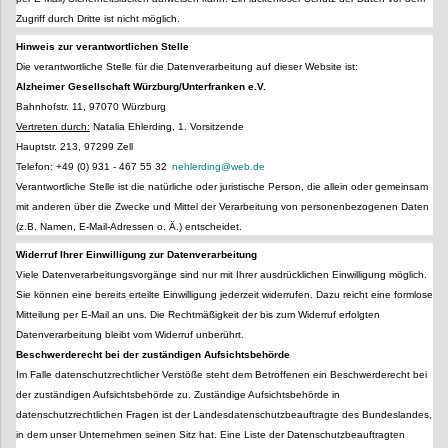
Zugriff durch Dritte ist nicht möglich.
Hinweis zur verantwortlichen Stelle
Die verantwortliche Stelle für die Datenverarbeitung auf dieser Website ist:
Alzheimer Gesellschaft Würzburg/Unterfranken e.V.
Bahnhofstr. 11, 97070 Würzburg
Vertreten durch:
Natalia Ehlerding, 1. Vorsitzende
Hauptstr. 213, 97299 Zell
Telefon: +49 (0) 931 - 467 55 32
nehlerding@web.de
Verantwortliche Stelle ist die natürliche oder juristische Person, die allein oder gemeinsam
mit anderen über die Zwecke und Mittel der Verarbeitung von personenbezogenen Daten
(z.B. Namen, E-Mail-Adressen o. Ä.) entscheidet.
Widerruf Ihrer Einwilligung zur Datenverarbeitung
Viele Datenverarbeitungsvorgänge sind nur mit Ihrer ausdrücklichen Einwilligung möglich.
Sie können eine bereits erteilte Einwilligung jederzeit widerrufen. Dazu reicht eine formlose
Mitteilung per E-Mail an uns. Die Rechtmäßigkeit der bis zum Widerruf erfolgten
Datenverarbeitung bleibt vom Widerruf unberührt.
Beschwerderecht bei der zuständigen Aufsichtsbehörde
Im Falle datenschutzrechtlicher Verstöße steht dem Betroffenen ein Beschwerderecht bei
der zuständigen Aufsichtsbehörde zu. Zuständige Aufsichtsbehörde in
datenschutzrechtlichen Fragen ist der Landesdatenschutzbeauftragte des Bundeslandes,
in dem unser Unternehmen seinen Sitz hat. Eine Liste der Datenschutzbeauftragten