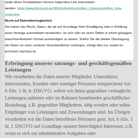
sowie deren Kontaktdaten können folgendem Link entnommen
werden:
https://www.bfdi.bund.de/DE/Infothek/Anschriften_Links/anschriften_links-
node.html
.
Recht auf Datenübertragbarkeit
Sie haben das Recht, Daten, die wir auf Grundlage Ihrer Einwilligung oder in Erfüllung
eines Vertrags automatisiert verarbeiten, an sich oder an einen Dritten in einem gängigen,
maschinenlesbaren Format aushändigen zu lassen. Sofern Sie die direkte Übertragung
der Daten an einen anderen Verantwortlichen verlangen, erfolgt dies nur, soweit es
technisch machbar ist.
Erbringung unserer satzungs- und geschäftsgemäßen
Leistungen
Wir verarbeiten die Daten unserer Mitglieder, Unterstützer,
Interessenten, Kunden oder sonstiger Personen entsprechend Art.
6 Abs. 1 lit. b. DSGVO, sofern wir ihnen gegenüber vertragliche
Leistungen anbieten oder im Rahmen bestehender geschäftlicher
Beziehung, z.B. gegenüber Mitgliedern, tätig werden oder selbst
Empfänger von Leistungen und Zuwendungen sind. Im Übrigen
verarbeiten wir die Daten betroffener Personen gem. Art. 6 Abs. 1
lit. f. DSGVO auf Grundlage unserer berechtigten Interessen, z.B.
wenn es sich um administrative Aufgaben oder