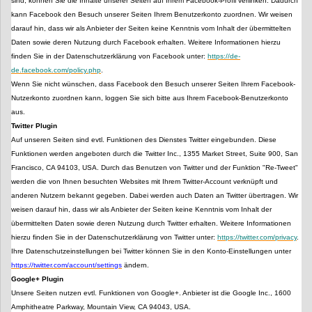
sind, können Sie die Inhalte unserer Seiten auf Ihrem Facebook-Profil verlinken. Dadurch
kann Facebook den Besuch unserer Seiten Ihrem Benutzerkonto zuordnen. Wir weisen
darauf hin, dass wir als Anbieter der Seiten keine Kenntnis vom Inhalt der übermittelten
Daten sowie deren Nutzung durch Facebook erhalten. Weitere Informationen hierzu
finden Sie in der Datenschutzerklärung von Facebook unter:
https://de-
de.facebook.com/policy.php
.
Wenn Sie nicht wünschen, dass Facebook den Besuch unserer Seiten Ihrem Facebook-
Nutzerkonto zuordnen kann, loggen Sie sich bitte aus Ihrem Facebook-Benutzerkonto
aus.
Twitter Plugin
Auf unseren Seiten sind evtl. Funktionen des Dienstes Twitter eingebunden. Diese
Funktionen werden angeboten durch die Twitter Inc., 1355 Market Street, Suite 900, San
Francisco, CA 94103, USA. Durch das Benutzen von Twitter und der Funktion "Re-Tweet"
werden die von Ihnen besuchten Websites mit Ihrem Twitter-Account verknüpft und
anderen Nutzern bekannt gegeben. Dabei werden auch Daten an Twitter übertragen. Wir
weisen darauf hin, dass wir als Anbieter der Seiten keine Kenntnis vom Inhalt der
übermittelten Daten sowie deren Nutzung durch Twitter erhalten. Weitere Informationen
hierzu finden Sie in der Datenschutzerklärung von Twitter unter:
https://twitter.com/privacy
.
Ihre Datenschutzeinstellungen bei Twitter können Sie in den Konto-Einstellungen unter
https://twitter.com/account/settings
ändern.
Google+ Plugin
Unsere Seiten nutzen evtl. Funktionen von Google+. Anbieter ist die Google Inc., 1600
Amphitheatre Parkway, Mountain View, CA 94043, USA.