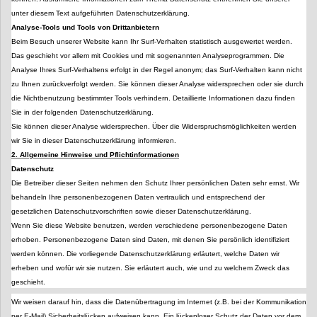
unter diesem Text aufgeführten Datenschutzerklärung.
Analyse-Tools und Tools von Drittanbietern
Beim Besuch unserer Website kann Ihr Surf-Verhalten statistisch ausgewertet werden.
Das geschieht vor allem mit Cookies und mit sogenannten Analyseprogrammen. Die
Analyse Ihres Surf-Verhaltens erfolgt in der Regel anonym; das Surf-Verhalten kann nicht
zu Ihnen zurückverfolgt werden. Sie können dieser Analyse widersprechen oder sie durch
die Nichtbenutzung bestimmter Tools verhindern. Detaillierte Informationen dazu finden
Sie in der folgenden Datenschutzerklärung.
Sie können dieser Analyse widersprechen. Über die Widerspruchsmöglichkeiten werden
wir Sie in dieser Datenschutzerklärung informieren.
2. Allgemeine Hinweise und Pflichtinformationen
Datenschutz
Die Betreiber dieser Seiten nehmen den Schutz Ihrer persönlichen Daten sehr ernst. Wir
behandeln Ihre personenbezogenen Daten vertraulich und entsprechend der
gesetzlichen Datenschutzvorschriften sowie dieser Datenschutzerklärung.
Wenn Sie diese Website benutzen, werden verschiedene personenbezogene Daten
erhoben. Personenbezogene Daten sind Daten, mit denen Sie persönlich identifiziert
werden können. Die vorliegende Datenschutzerklärung erläutert, welche Daten wir
erheben und wofür wir sie nutzen. Sie erläutert auch, wie und zu welchem Zweck das
geschieht.
Wir weisen darauf hin, dass die Datenübertragung im Internet (z.B. bei der Kommunikation
per E-Mail) Sicherheitslücken aufweisen kann. Ein lückenloser Schutz der Daten vor dem