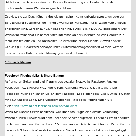
Schließen des Browser aktivieren. Bei der Deaktivierung von Cookies kann die
Funktionalität dieser Website eingeschränkt sein.
Cookies, die zur Durchführung des elektronischen Kommunikationsvorgangs oder zur
Bereitstellung bestimmter, von Ihnen erwünschter Funktionen (z.B. Warenkorbfunktion)
erforderlich sind, werden auf Grundlage von Art. 6 Abs. 1 lit. f DSGVO gespeichert. Der
Websitebetreiber hat ein berechtigtes Interesse an der Speicherung von Cookies zur
technisch fehlerfreien und optimierten Bereitstellung seiner Dienste. Soweit andere
Cookies (z.B. Cookies zur Analyse Ihres Surfverhaltens) gespeichert werden, werden
diese in dieser Datenschutzerklärung gesondert behandelt.
4. Soziale Medien
Facebook-Plugins (Like & Share-Button)
Auf unseren Seiten sind evtl. Plugins des sozialen Netzwerks Facebook, Anbieter
Facebook Inc., 1 Hacker Way, Menlo Park, California 94025, USA, integriert. Die
Facebook-Plugins erkennen Sie an dem Facebook-Logo oder dem "Like-Button" ("Gefällt
mir") auf unserer Seite. Eine Übersicht über die Facebook-Plugins finden Sie
hier:
https://developers.facebook.com/docs/plugins/
.
Wenn Sie unsere Seiten besuchen, wird über das Plugin eine direkte Verbindung
zwischen Ihrem Browser und dem Facebook-Server hergestellt. Facebook erhält dadurch
die Information, dass Sie mit Ihrer IP-Adresse unsere Seite besucht haben. Wenn Sie den
Facebook "Like-Button" anklicken während Sie in Ihrem Facebook-Account eingeloggt