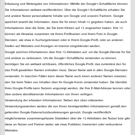
Erfassung und Weitergabe von Informationen: Mithilfe der Google+-Schaltfläche können
Sie Informationen weltweit veröffentlichen. Über die Google+-Schaltfläche erhalten Sie
und andere Nutzer personalisierte Inhalte von Google und unseren Partnern. Google
speichert sowohl die Information, dass Sie für einen Inhalt +1 gegeben haben, als auch
Informationen über die Seite, die Sie beim Klicken auf +1 angesehen haben. Ihre +1
können als Hinweise zusammen mit Ihrem Profilnamen und Ihrem Foto in Google-
Diensten, wie etwa in Suchergebnissen oder in Ihrem Google-Profil, oder an anderen
Stellen auf Websites und Anzeigen im Internet eingeblendet werden.
Google zeichnet Informationen über Ihre +1-Aktivitäten auf, um die Google-Dienste für Sie
und andere zu verbessern. Um die Google+-Schaltfläche verwenden zu können,
benötigen Sie ein weltweit sichtbares, öffentliches Google-Profil, das zumindest den für
das Profil gewählten Namen enthalten muss. Dieser Name wird in allen Google-Diensten
verwendet. In manchen Fällen kann dieser Name auch einen anderen Namen ersetzen,
den Sie beim Teilen von Inhalten über Ihr Google-Konto verwendet haben. Die Identität
Ihres Google-Profils kann Nutzern angezeigt werden, die Ihre E-Mail-Adresse kennen oder
über andere identifizierende Informationen von Ihnen verfügen.
Verwendung der erfassten Informationen: Neben den oben erläuterten
Verwendungszwecken werden die von Ihnen bereitgestellten Informationen gemäß den
geltenden Google-Datenschutzbestimmungen genutzt. Google veröffentlicht
möglicherweise zusammengefasste Statistiken über die +1-Aktivitäten der Nutzer bzw. gibt
diese an Nutzer und Partner weiter, wie etwa Publisher, Inserenten oder verbundene
Websites.